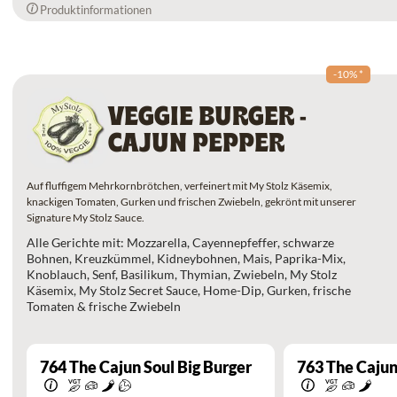
Produktinformationen
-10%
*
VEGGIE BURGER -
CAJUN PEPPER
Auf fluffigem Mehrkornbrötchen, verfeinert mit My Stolz Käsemix,
knackigen Tomaten, Gurken und frischen Zwiebeln, gekrönt mit unserer
Signature My Stolz Sauce.
Alle Gerichte mit: Mozzarella, Cayennepfeffer, schwarze
Bohnen, Kreuzkümmel, Kidneybohnen, Mais, Paprika-Mix,
Knoblauch, Senf, Basilikum, Thymian, Zwiebeln, My Stolz
Käsemix, My Stolz Secret Sauce, Home-Dip, Gurken, frische
Tomaten & frische Zwiebeln
764
The Cajun Soul Big Burger
763
The Cajun