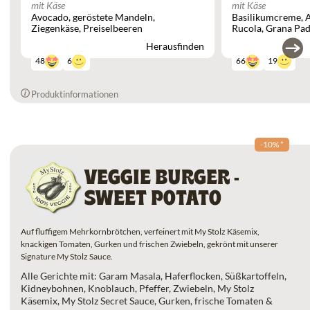
mit Käse
mit Käse
Avocado
geröstete Mandeln
Basilikumcreme
Ziegenkäse
Preiselbeeren
Rucola
Grana Pad
Herausfinden
6
19
48
66
Produktinformationen
-10%
*
VEGGIE BURGER -
SWEET POTATO
Auf fluffigem Mehrkornbrötchen, verfeinert mit My Stolz Käsemix,
knackigen Tomaten, Gurken und frischen Zwiebeln, gekrönt mit unserer
Signature My Stolz Sauce.
Alle Gerichte mit: Garam Masala, Haferflocken, Süßkartoffeln,
Kidneybohnen, Knoblauch, Pfeffer, Zwiebeln, My Stolz
Käsemix, My Stolz Secret Sauce, Gurken, frische Tomaten &