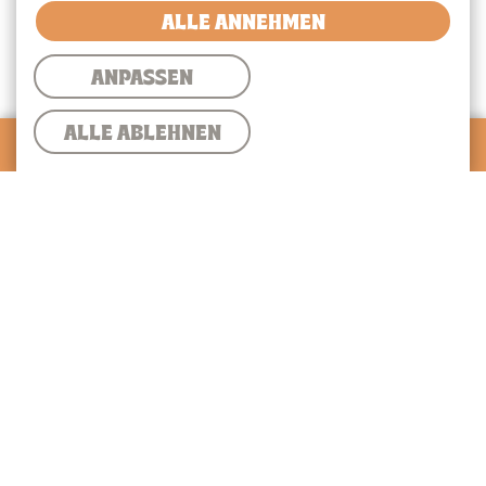
ALLE ANNEHMEN
ANPASSEN
ALLE ABLEHNEN
0
Warenkorb
Warenkorb
Lieferung
✓
Abholung
Gesamtsumme:
0,00 €
ZUR KASSE
Mindestbestellwert und Lieferkosten hängen von
deiner
Lieferadresse
ab.
Gesamtsumme:
0,00 €