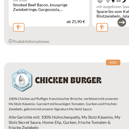
Smoked Beef Bacon
knusprige
mit ausgelösten Spa
Zwiebelringe
Gorgonzola
Spareribs vom Ka
Preiselbeeren
Röstzwiebeln
Jal
ab
25,90 €
Produktinformationen
-10%
*
CHICKEN BURGER
100% Chicken auf fluffiger französischer Brioche, verfeinert mit unserem
My Stolz Käsemix. Garniert mit knackigen Tomaten, Gurken und frischen
Zwiebeln, gekrönt mit unserer Signature My Stolz Sauce.
Alle Gerichte mit: 100% Hühnchenpatty, My Stolz Käsemix, My
Stolz Secret Sauce, Home-Dip, Gurken, frische Tomaten &
frische Zwiebeln