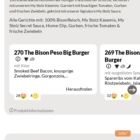
mit unserem My Stolz Käsemix. Garniert mit knackigen Tomaten, Gurken
und frischen Zwiebeln, gekrönt mit unserer Signature My Stolz Sauce.
Alle Gerichte mit: 100% Bisonfleisch, My Stolz Käsemix, My
Stolz Secret Sauce, Home-Dip, Gurken, frische Tomaten &
frische Zwiebeln
270
The Bison Peso Big Burger
269
The Bison
Burger
mit Käse
Smoked Beef Bacon
knusprige
mit ausgelösten Spa
Zwiebelringe
Gorgonzola
Spareribs vom Ka
Preiselbeeren
Röstzwiebeln
Jal
Herausfinden
4
6
28
32
Produktinformationen
-10%
*