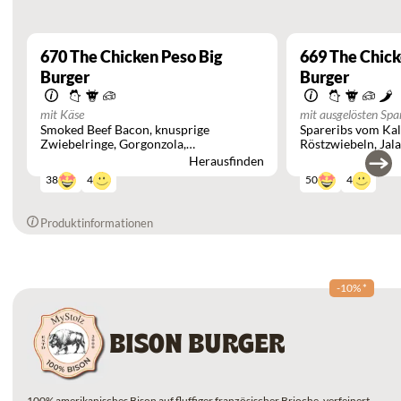
670
The Chicken Peso Big
669
The Chick
Burger
Burger
mit Käse
mit ausgelösten Spa
Smoked Beef Bacon
knusprige
Spareribs vom Ka
Zwiebelringe
Gorgonzola
Röstzwiebeln
Jal
Preiselbeeren
Herausfinden
4
4
38
50
Produktinformationen
-10%
*
BISON BURGER
100% amerikanisches Bison auf fluffiger französischer Brioche, verfeinert