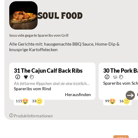
SOUL FOOD
Sous vide gegarte Spareribs vom Grill
Alle Gerichte mit: hausgemachte BBQ Sauce, Home-Dip &
knusprige Kartoffelecken
31
The Cajun Calf Back Ribs
30
The Pork B
Spareribs vom Sc
Als fettarme Rippchen sind sie eine köstliche
Spareribs vom Rind
Alternative zu Schweine Spare Ribs. Sie lösen
sich ebenso zart vom Knochen und sind vom
Herausfinden
feinsten Geschmack.
33
16
115
99
Produktinformationen