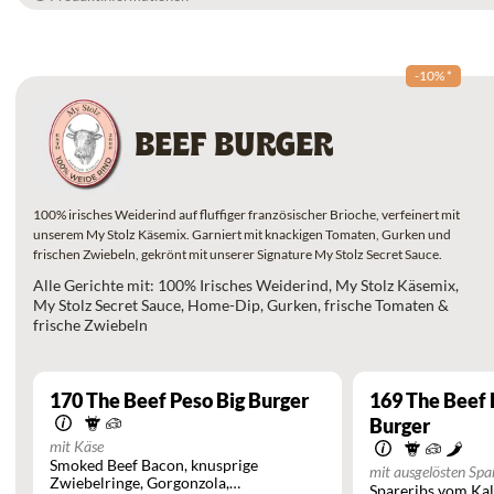
-10%
*
BEEF BURGER
100% irisches Weiderind auf fluffiger französischer Brioche, verfeinert mit
unserem My Stolz Käsemix. Garniert mit knackigen Tomaten, Gurken und
frischen Zwiebeln, gekrönt mit unserer Signature My Stolz Secret Sauce.
Alle Gerichte mit: 100% Irisches Weiderind, My Stolz Käsemix,
My Stolz Secret Sauce, Home-Dip, Gurken, frische Tomaten &
frische Zwiebeln
170
The Beef Peso Big Burger
169
The Beef 
Burger
mit Käse
Smoked Beef Bacon
knusprige
mit ausgelösten Spa
Zwiebelringe
Gorgonzola
Spareribs vom Ka