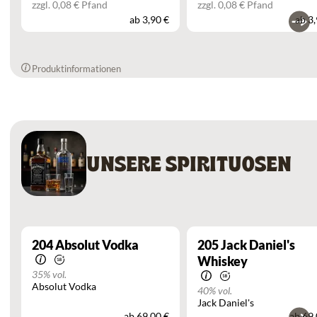
zzgl. 0,08 € Pfand
zzgl. 0,08 € Pfand
ab
3,90 €
ab
3,
Produktinformationen
UNSERE SPIRITUOSEN
204
Absolut Vodka
205
Jack Daniel's
Whiskey
35% vol.
Absolut Vodka
40% vol.
Jack Daniel's
ab
69,00 €
ab
69,