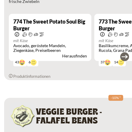
frische Zwiebeln
774
The Sweet Potato Soul Big
773
The Sweet
Burger
Burger
mit Käse
mit Käse
Avocado
geröstete Mandeln
Basilikumcreme
Ziegenkäse
Preiselbeeren
Rucola
Grana Pad
Herausfinden
6
14
43
37
Produktinformationen
-10%
*
VEGGIE BURGER -
FALAFEL BEANS