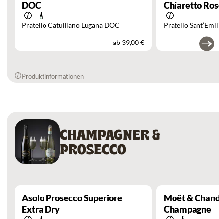
DOC
Chiaretto Ros
Pratello Catulliano Lugana DOC
Pratello Sant’Emi
ab
39,00 €
Produktinformationen
CHAMPAGNER &
PROSECCO
Asolo Prosecco Superiore
Moët & Chand
Extra Dry
Champagne