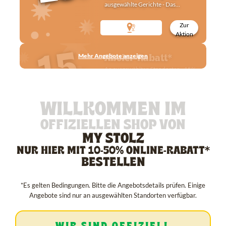
ausgewählte Gerichte - Das
Angebot ist nicht mit anderen
Gerichte Rabatten kombinierbar.
Zur
Aktion
15
Aboler-Rabatt*
Mehr Angebote anzeigen
%
An ausgewählten Standorten - 15%
Rabatt - Nur Abholung - Auf
ausgewählte Gerichte - Das
Angebot ist nicht mit anderen
WILLKOMMEN IM
Gerichte Rabatten kombinierbar.
Zur
Aktion
OFFIZIELLEN SHOP VON
MY STOLZ
NUR HIER MIT 10-50% ONLINE-RABATT*
BESTELLEN
*Es gelten Bedingungen. Bitte die Angebotsdetails prüfen. Einige
Angebote sind nur an ausgewählten Standorten verfügbar.
WIR SIND OFFIZIELL