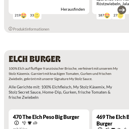
Preiselbeeren
Röstzwiebeln
Jal
Herausfinden
33
27
219
187
Produktinformationen
ELCH BURGER
100% Elch auf fluffiger französischer Brioche, verfeinert mit unserem My
Stolz Käsemix. Garniert mit knackigen Tomaten, Gurken und frischen
Zwiebeln, gekrönt mit unserer Signature My Stolz Sauce.
Alle Gerichte mit: 100% Elchfleisch, My Stolz Käsemix, My
Stolz Secret Sauce, Home-Dip, Gurken, frische Tomaten &
frische Zwiebeln
470
The Elch Peso Big Burger
469
The Elch 
Burger
mit Käse