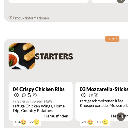
Produktinformationen
-10%
*
STARTERS
04
Crispy Chicken Ribs
03
Mozzarella-Stick
zart geschmolzener Käse
in feiner knuspriger Hülle
Knusperpanade
Mozzarell
saftige Chicken Wings
Home-
Sticks
Preiselbeer-Dip
Dip
Country Potatoes
Herausfinden
Herausfi
72
130
184
260