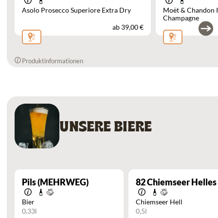
Asolo Prosecco Superiore Extra Dry
Moët & Chandon I
Champagne
ab
39,00 €
Produktinformationen
UNSERE BIERE
Pils (MEHRWEG)
82
Chiemseer Helles
Bier
Chiemseer Hell
0,33l
0,5l