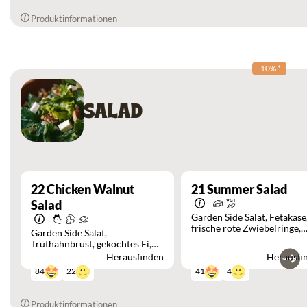
Produktinformationen
-10%
*
SALAD
22
Chicken Walnut
21
Summer Salad
Salad
Garden Side Salat
Fetakäse
frische rote Zwiebelringe
Garden Side Salat
Kalamata Oliven
Truthahnbrust
gekochtes Ei
geröstete Walnüsse
Parmesan
Herausfinden
Herausfi
22
4
84
41
Produktinformationen