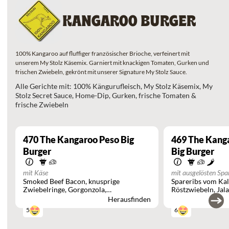
KANGAROO BURGER
100% Kangaroo auf fluffiger französischer Brioche, verfeinert mit
unserem My Stolz Käsemix. Garniert mit knackigen Tomaten, Gurken und
frischen Zwiebeln, gekrönt mit unserer Signature My Stolz Sauce.
Alle Gerichte mit: 100% Kängurufleisch, My Stolz Käsemix, My
Stolz Secret Sauce, Home-Dip, Gurken, frische Tomaten &
frische Zwiebeln
470
The Kangaroo Peso Big
469
The Kang
Burger
Big Burger
mit Käse
mit ausgelösten Spa
Smoked Beef Bacon
knusprige
Spareribs vom Ka
Zwiebelringe
Gorgonzola
Röstzwiebeln
Jal
Preiselbeeren
Herausfinden
5
6