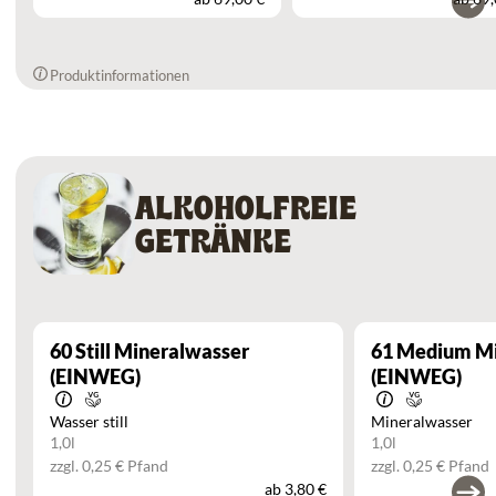
Produktinformationen
ALKOHOLFREIE
GETRÄNKE
60
Still Mineralwasser
61
Medium Mi
(EINWEG)
(EINWEG)
Wasser still
Mineralwasser
1,0l
1,0l
zzgl. 0,25 € Pfand
zzgl. 0,25 € Pfand
ab
3,80 €