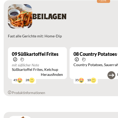
-10%
*
BEILAGEN
Fast alle Gerichte mit: Home-Dip
09
Süßkartoffel Frites
08
Country Potatoes 
Country Potatoes
Sauerra
mit süßlicher Note
Süßkartoffel Frites
Ketchup
Herausfinden
28
10
45
35
Produktinformationen